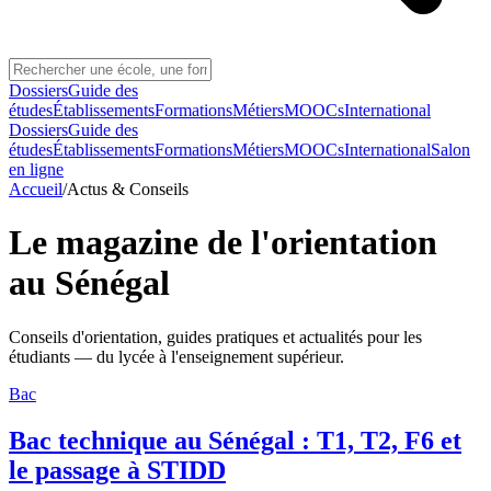
Dossiers
Guide des
études
Établissements
Formations
Métiers
MOOCs
International
Dossiers
Guide des
études
Établissements
Formations
Métiers
MOOCs
International
Salon
en ligne
Accueil
/
Actus & Conseils
Le magazine de l'orientation
au Sénégal
Conseils d'orientation, guides pratiques et actualités pour les
étudiants — du lycée à l'enseignement supérieur.
Bac
Bac technique au Sénégal : T1, T2, F6 et
le passage à STIDD