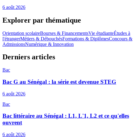
6 août 2026
Explorer par thématique
Orientation scolaire
Bourses & Financements
Vie étudiante
Études à
l'étranger
Métiers & Débouchés
Formations & Diplômes
Concours &
Admissions
Numérique & Innovation
Derniers articles
Bac
Bac G au Sénégal : la série est devenue STEG
6 août 2026
Bac
Bac littéraire au Sénégal : L1, L'1, L2 et ce qu'elles
ouvrent
6 août 2026