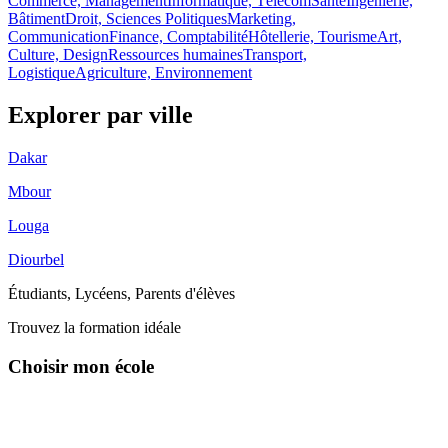
Commerce, Management
Informatique, Télécom
Santé
Ingénierie,
Bâtiment
Droit, Sciences Politiques
Marketing,
Communication
Finance, Comptabilité
Hôtellerie, Tourisme
Art,
Culture, Design
Ressources humaines
Transport,
Logistique
Agriculture, Environnement
Explorer par
ville
Dakar
Mbour
Louga
Diourbel
Étudiants, Lycéens, Parents d'élèves
Trouvez la formation idéale
Choisir mon école