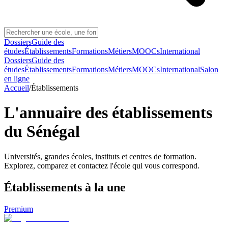
Dossiers
Guide des
études
Établissements
Formations
Métiers
MOOCs
International
Dossiers
Guide des
études
Établissements
Formations
Métiers
MOOCs
International
Salon
en ligne
Accueil
/
Établissements
L'annuaire des établissements
du Sénégal
Universités, grandes écoles, instituts et centres de formation.
Explorez, comparez et contactez l'école qui vous correspond.
Établissements
à la une
Premium