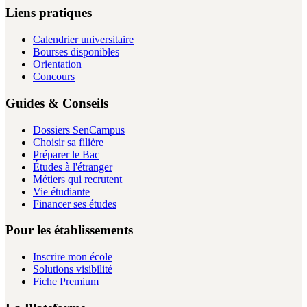
Liens pratiques
Calendrier universitaire
Bourses disponibles
Orientation
Concours
Guides & Conseils
Dossiers SenCampus
Choisir sa filière
Préparer le Bac
Études à l'étranger
Métiers qui recrutent
Vie étudiante
Financer ses études
Pour les établissements
Inscrire mon école
Solutions visibilité
Fiche Premium