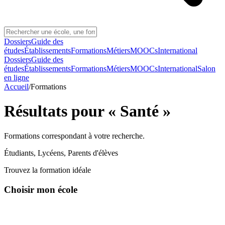
Dossiers
Guide des
études
Établissements
Formations
Métiers
MOOCs
International
Dossiers
Guide des
études
Établissements
Formations
Métiers
MOOCs
International
Salon
en ligne
Accueil
/
Formations
Résultats pour «
Santé
»
Formations correspondant à votre recherche.
Étudiants, Lycéens, Parents d'élèves
Trouvez la formation idéale
Choisir mon école