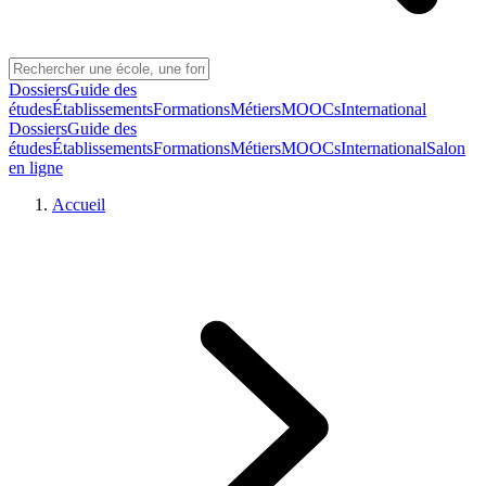
Dossiers
Guide des
études
Établissements
Formations
Métiers
MOOCs
International
Dossiers
Guide des
études
Établissements
Formations
Métiers
MOOCs
International
Salon
en ligne
Accueil