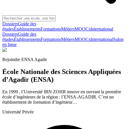
Dossiers
Guide des
études
Établissements
Formations
Métiers
MOOCs
International
Dossiers
Guide des
études
Établissements
Formations
Métiers
MOOCs
International
Salon
en ligne
Rejoindre
ENSA Agadir
École Nationale des Sciences Appliquées
d’Agadir (ENSA)
En 1999 , l’Université IBN ZOHR innove en ouvrant la première
école d’ingénieurs de la région : l’ENSA-AGADIR. C’est un
établissement de formation d’ingénieur…
Université Privée