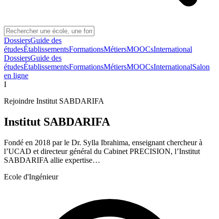
Dossiers
Guide des
études
Établissements
Formations
Métiers
MOOCs
International
Dossiers
Guide des
études
Établissements
Formations
Métiers
MOOCs
International
Salon
en ligne
I
Rejoindre
Institut SABDARIFA
Institut SABDARIFA
Fondé en 2018 par le Dr. Sylla Ibrahima, enseignant chercheur à
l’UCAD et directeur général du Cabinet PRECISION, l’Institut
SABDARIFA allie expertise…
Ecole d'Ingénieur