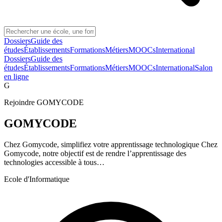
Dossiers
Guide des
études
Établissements
Formations
Métiers
MOOCs
International
Dossiers
Guide des
études
Établissements
Formations
Métiers
MOOCs
International
Salon
en ligne
G
Rejoindre
GOMYCODE
GOMYCODE
Chez Gomycode, simplifiez votre apprentissage technologique Chez
Gomycode, notre objectif est de rendre l’apprentissage des
technologies accessible à tous…
Ecole d'Informatique