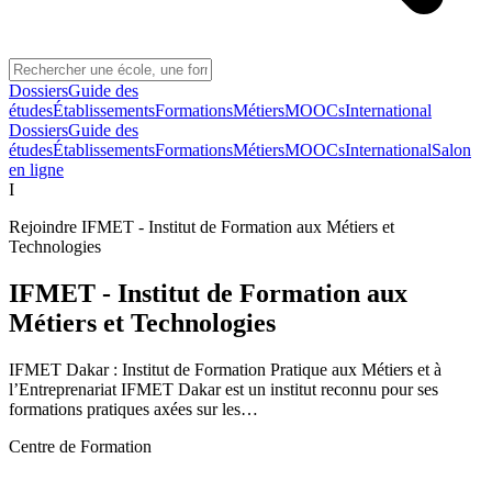
Dossiers
Guide des
études
Établissements
Formations
Métiers
MOOCs
International
Dossiers
Guide des
études
Établissements
Formations
Métiers
MOOCs
International
Salon
en ligne
I
Rejoindre
IFMET - Institut de Formation aux Métiers et
Technologies
IFMET - Institut de Formation aux
Métiers et Technologies
IFMET Dakar : Institut de Formation Pratique aux Métiers et à
l’Entreprenariat IFMET Dakar est un institut reconnu pour ses
formations pratiques axées sur les…
Centre de Formation