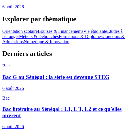
6 août 2026
Explorer par thématique
Orientation scolaire
Bourses & Financements
Vie étudiante
Études à
l'étranger
Métiers & Débouchés
Formations & Diplômes
Concours &
Admissions
Numérique & Innovation
Derniers articles
Bac
Bac G au Sénégal : la série est devenue STEG
6 août 2026
Bac
Bac littéraire au Sénégal : L1, L'1, L2 et ce qu'elles
ouvrent
6 août 2026