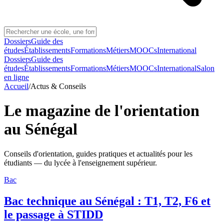
Dossiers
Guide des
études
Établissements
Formations
Métiers
MOOCs
International
Dossiers
Guide des
études
Établissements
Formations
Métiers
MOOCs
International
Salon
en ligne
Accueil
/
Actus & Conseils
Le magazine de l'orientation
au Sénégal
Conseils d'orientation, guides pratiques et actualités pour les
étudiants — du lycée à l'enseignement supérieur.
Bac
Bac technique au Sénégal : T1, T2, F6 et
le passage à STIDD