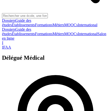
Dossiers
Guide des
études
Établissements
Formations
Métiers
MOOCs
International
Dossiers
Guide des
études
Établissements
Formations
Métiers
MOOCs
International
Salon
en ligne
I
IFAA
Délégué Médical