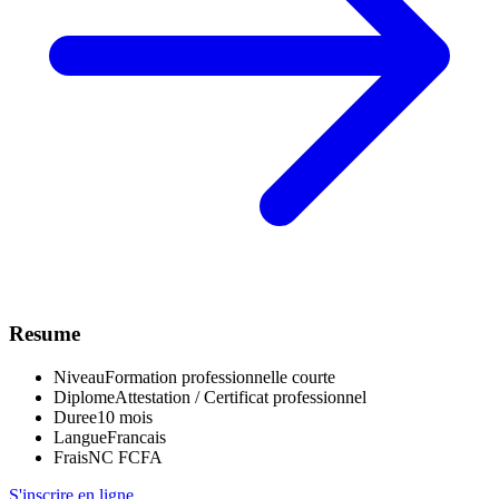
Resume
Niveau
Formation professionnelle courte
Diplome
Attestation / Certificat professionnel
Duree
10 mois
Langue
Francais
Frais
NC FCFA
S'inscrire en ligne