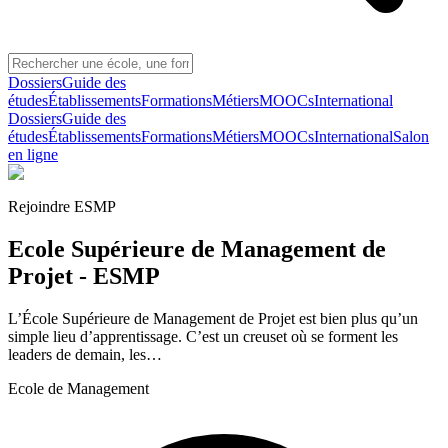
Dossiers
Guide des
études
Établissements
Formations
Métiers
MOOCs
International
Dossiers
Guide des
études
Établissements
Formations
Métiers
MOOCs
International
Salon
en ligne
Rejoindre
ESMP
Ecole Supérieure de Management de
Projet - ESMP
L’École Supérieure de Management de Projet est bien plus qu’un
simple lieu d’apprentissage. C’est un creuset où se forment les
leaders de demain, les…
Ecole de Management