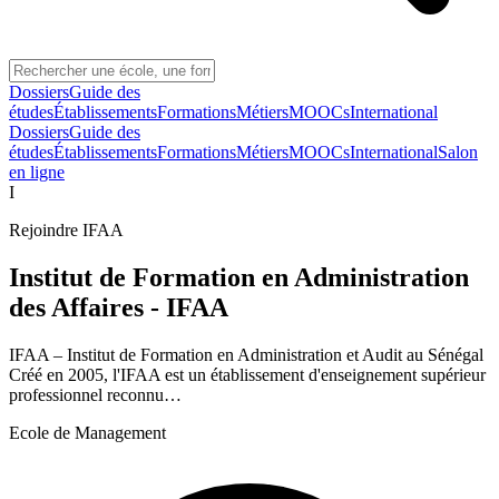
Dossiers
Guide des
études
Établissements
Formations
Métiers
MOOCs
International
Dossiers
Guide des
études
Établissements
Formations
Métiers
MOOCs
International
Salon
en ligne
I
Rejoindre
IFAA
Institut de Formation en Administration
des Affaires - IFAA
IFAA – Institut de Formation en Administration et Audit au Sénégal
Créé en 2005, l'IFAA est un établissement d'enseignement supérieur
professionnel reconnu…
Ecole de Management