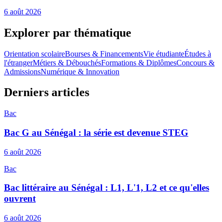
6 août 2026
Explorer par thématique
Orientation scolaire
Bourses & Financements
Vie étudiante
Études à
l'étranger
Métiers & Débouchés
Formations & Diplômes
Concours &
Admissions
Numérique & Innovation
Derniers articles
Bac
Bac G au Sénégal : la série est devenue STEG
6 août 2026
Bac
Bac littéraire au Sénégal : L1, L'1, L2 et ce qu'elles
ouvrent
6 août 2026