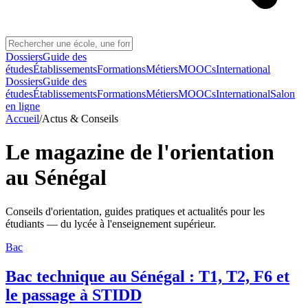
Dossiers
Guide des
études
Établissements
Formations
Métiers
MOOCs
International
Dossiers
Guide des
études
Établissements
Formations
Métiers
MOOCs
International
Salon
en ligne
Accueil
/
Actus & Conseils
Le magazine de l'orientation
au Sénégal
Conseils d'orientation, guides pratiques et actualités pour les
étudiants — du lycée à l'enseignement supérieur.
Bac
Bac technique au Sénégal : T1, T2, F6 et
le passage à STIDD