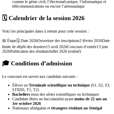
comme le génie civil, l’électromécanique, l’informatique et
télécommunications ou encore l’aéronautique
🗓️ Calendrier de la session 2026
Voici les principales dates à retenir pour cette session :
📅 Étape
🗓️ Date 2026
Ouverture des inscriptions
2 février 2026
Date
limite de dépôt des dossiers
15 avril 2026
Concours d’entrée
13 juin
2026
Publication des résultats
Juillet 2026 (estimé)
🎓 Conditions d’admission
Le concours est ouvert aux candidats suivants :
Élèves en
Terminale scientifique ou technique
(S1, S2, S3,
STIDD, T1, T2)
Bacheliers
issus des séries scientifiques ou techniques
Candidats libres au baccalauréat ayant
moins de 22 ans au
1er octobre 2026
Nationaux sénégalais et
étrangers résidant au Sénégal