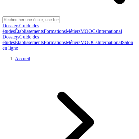
Dossiers
Guide des
études
Établissements
Formations
Métiers
MOOCs
International
Dossiers
Guide des
études
Établissements
Formations
Métiers
MOOCs
International
Salon
en ligne
Accueil