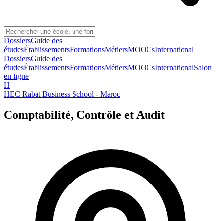
Dossiers
Guide des
études
Établissements
Formations
Métiers
MOOCs
International
Dossiers
Guide des
études
Établissements
Formations
Métiers
MOOCs
International
Salon
en ligne
H
HEC Rabat Business School - Maroc
Comptabilité, Contrôle et Audit