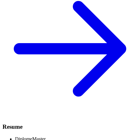
Resume
Diplome
Master