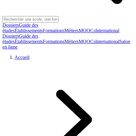
Dossiers
Guide des
études
Établissements
Formations
Métiers
MOOCs
International
Dossiers
Guide des
études
Établissements
Formations
Métiers
MOOCs
International
Salon
en ligne
Accueil