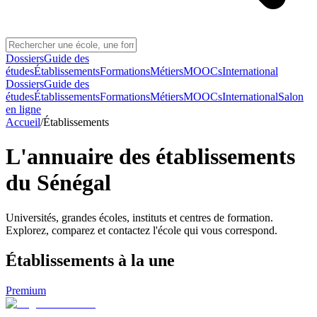
Dossiers
Guide des
études
Établissements
Formations
Métiers
MOOCs
International
Dossiers
Guide des
études
Établissements
Formations
Métiers
MOOCs
International
Salon
en ligne
Accueil
/
Établissements
L'annuaire des établissements
du Sénégal
Universités, grandes écoles, instituts et centres de formation.
Explorez, comparez et contactez l'école qui vous correspond.
Établissements
à la une
Premium