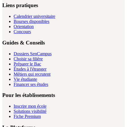
Liens pratiques
Calendrier universitaire
Bourses disponibles
Orientation
Concours
Guides & Conseils
Dossiers SenCampus
Choisir sa filière
Préparer le Bac
Études à l'étranger
Métiers qui recrutent
Vie étudiante
Financer ses études
Pour les établissements
Inscrire mon école
Solutions visibilité
Fiche Premium