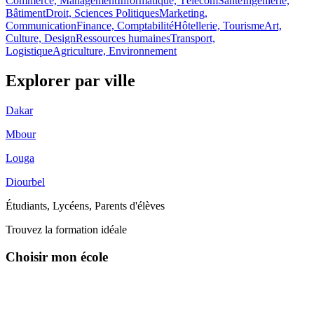
Commerce, Management
Informatique, Télécom
Santé
Ingénierie,
Bâtiment
Droit, Sciences Politiques
Marketing,
Communication
Finance, Comptabilité
Hôtellerie, Tourisme
Art,
Culture, Design
Ressources humaines
Transport,
Logistique
Agriculture, Environnement
Explorer par
ville
Dakar
Mbour
Louga
Diourbel
Étudiants, Lycéens, Parents d'élèves
Trouvez la formation idéale
Choisir mon école