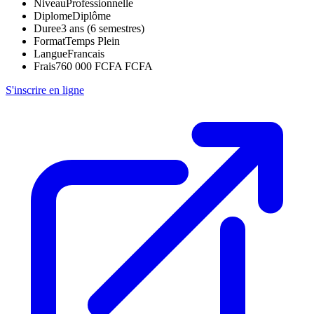
Niveau
Professionnelle
Diplome
Diplôme
Duree
3 ans (6 semestres)
Format
Temps Plein
Langue
Francais
Frais
760 000 FCFA FCFA
S'inscrire en ligne