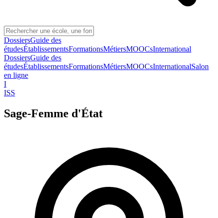
Dossiers
Guide des
études
Établissements
Formations
Métiers
MOOCs
International
Dossiers
Guide des
études
Établissements
Formations
Métiers
MOOCs
International
Salon
en ligne
I
ISS
Sage-Femme d'État