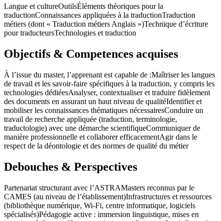
Langue et culture
Outils
Éléments théoriques pour la
traduction
Connaissances appliquées à la traduction
Traduction
métiers (dont « Traduction métiers Anglais »)
Technique d’écriture
pour traducteurs
Technologies et traduction
Objectifs & Competences acquises
À l’issue du master, l’apprenant est capable de :
Maîtriser les langues
de travail et les savoir-faire spécifiques à la traduction, y compris les
technologies dédiées
Analyser, contextualiser et traduire fidèlement
des documents en assurant un haut niveau de qualité
Identifier et
mobiliser les connaissances thématiques nécessaires
Conduire un
travail de recherche appliquée (traduction, terminologie,
traductologie) avec une démarche scientifique
Communiquer de
manière professionnelle et collaborer efficacement
Agir dans le
respect de la déontologie et des normes de qualité du métier
Debouches & Perspectives
Partenariat structurant avec l’ASTRA
Masters reconnus par le
CAMES (au niveau de l’établissement)
Infrastructures et ressources
(bibliothèque numérique, Wi‑Fi, centre informatique, logiciels
spécialisés)
Pédagogie active : immersion linguistique, mises en