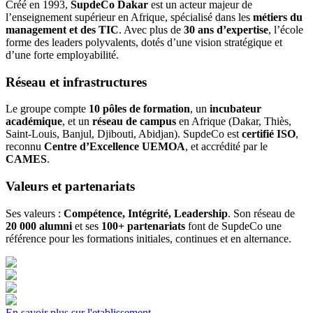
Créé en 1993,
SupdeCo Dakar
est un acteur majeur de
l’enseignement supérieur en Afrique, spécialisé dans les
métiers du
management et des TIC
. Avec plus de
30 ans d’expertise
, l’école
forme des leaders polyvalents, dotés d’une vision stratégique et
d’une forte employabilité.
Réseau et infrastructures
Le groupe compte
10 pôles de formation
, un
incubateur
académique
, et un
réseau de campus
en Afrique (Dakar, Thiès,
Saint-Louis, Banjul, Djibouti, Abidjan). SupdeCo est
certifié ISO
,
reconnu
Centre d’Excellence UEMOA
, et accrédité par le
CAMES
.
Valeurs et partenariats
Ses valeurs :
Compétence, Intégrité, Leadership
. Son réseau de
20 000 alumni
et ses
100+ partenariats
font de SupdeCo une
référence pour les formations initiales, continues et en alternance.
En savoir plus sur l'etablissement