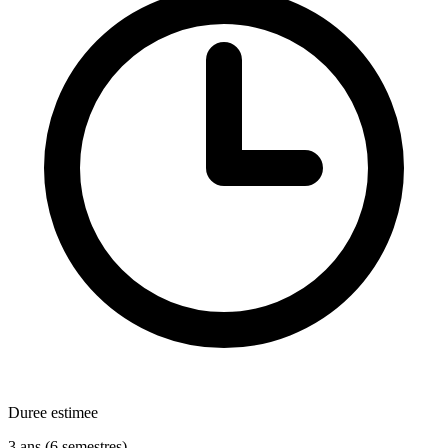
Duree estimee
3 ans (6 semestres)