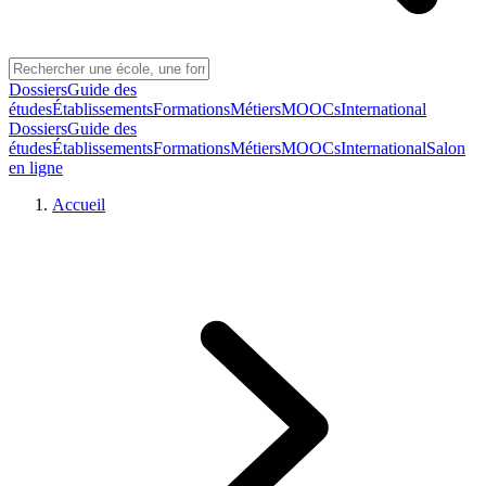
Dossiers
Guide des
études
Établissements
Formations
Métiers
MOOCs
International
Dossiers
Guide des
études
Établissements
Formations
Métiers
MOOCs
International
Salon
en ligne
Accueil