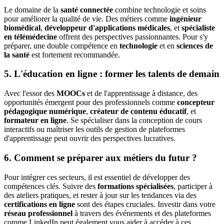
Le domaine de la
santé connectée
combine technologie et soins
pour améliorer la qualité de vie. Des métiers comme
ingénieur
biomédical
,
développeur d'applications médicales
, et
spécialiste
en télémédecine
offrent des perspectives passionnantes. Pour s'y
préparer, une double compétence en
technologie
et en
sciences de
la santé
est fortement recommandée.
5. L'éducation en ligne : former les talents de demain
Avec l'essor des
MOOCs
et de l'apprentissage à distance, des
opportunités émergent pour des professionnels comme
concepteur
pédagogique numérique
,
créateur de contenu éducatif
, et
formateur en ligne
. Se spécialiser dans la conception de cours
interactifs ou maîtriser les outils de gestion de plateformes
d'apprentissage peut ouvrir des perspectives lucratives.
6. Comment se préparer aux métiers du futur ?
Pour intégrer ces secteurs, il est essentiel de développer des
compétences clés. Suivre des
formations spécialisées
, participer à
des ateliers pratiques, et rester à jour sur les tendances via des
certifications en ligne
sont des étapes cruciales. Investir dans votre
réseau professionnel
à travers des événements et des plateformes
comme LinkedIn peut également vous aider à accéder à ces