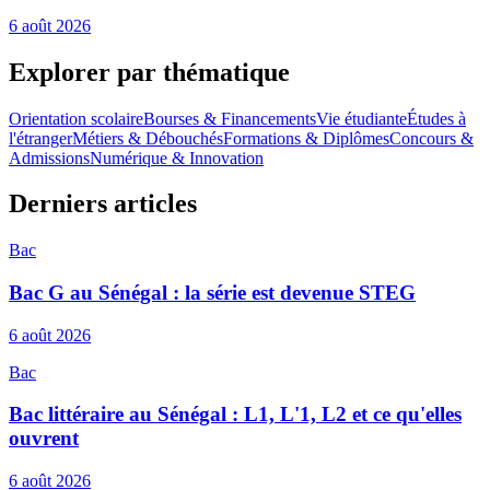
6 août 2026
Explorer par thématique
Orientation scolaire
Bourses & Financements
Vie étudiante
Études à
l'étranger
Métiers & Débouchés
Formations & Diplômes
Concours &
Admissions
Numérique & Innovation
Derniers articles
Bac
Bac G au Sénégal : la série est devenue STEG
6 août 2026
Bac
Bac littéraire au Sénégal : L1, L'1, L2 et ce qu'elles
ouvrent
6 août 2026