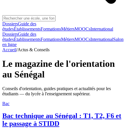
Dossiers
Guide des
études
Établissements
Formations
Métiers
MOOCs
International
Dossiers
Guide des
études
Établissements
Formations
Métiers
MOOCs
International
Salon
en ligne
Accueil
/
Actus & Conseils
Le magazine de l'orientation
au Sénégal
Conseils d'orientation, guides pratiques et actualités pour les
étudiants — du lycée à l'enseignement supérieur.
Bac
Bac technique au Sénégal : T1, T2, F6 et
le passage à STIDD