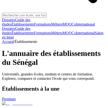
Dossiers
Guide des
études
Établissements
Formations
Métiers
MOOCs
International
Dossiers
Guide des
études
Établissements
Formations
Métiers
MOOCs
International
Salon
en ligne
Accueil
/
Établissements
L'annuaire des établissements
du Sénégal
Universités, grandes écoles, instituts et centres de formation.
Explorez, comparez et contactez l'école qui vous correspond.
Établissements
à la une
Premium