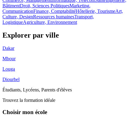
Commerce, Management
Informatique, Télécom
Santé
Ingénierie,
Bâtiment
Droit, Sciences Politiques
Marketing,
Communication
Finance, Comptabilité
Hôtellerie, Tourisme
Art,
Culture, Design
Ressources humaines
Transport,
Logistique
Agriculture, Environnement
Explorer par
ville
Dakar
Mbour
Louga
Diourbel
Étudiants, Lycéens, Parents d'élèves
Trouvez la formation idéale
Choisir mon école