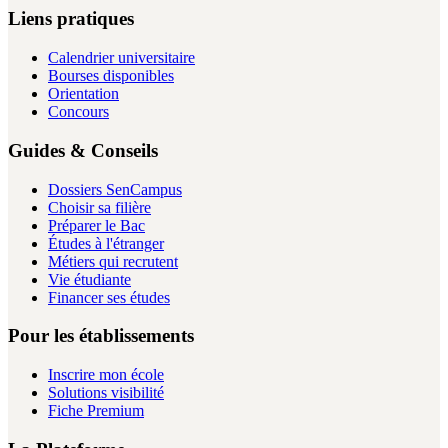
Liens pratiques
Calendrier universitaire
Bourses disponibles
Orientation
Concours
Guides & Conseils
Dossiers SenCampus
Choisir sa filière
Préparer le Bac
Études à l'étranger
Métiers qui recrutent
Vie étudiante
Financer ses études
Pour les établissements
Inscrire mon école
Solutions visibilité
Fiche Premium