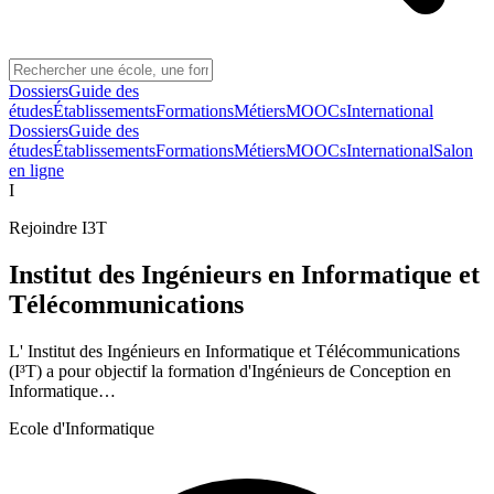
Dossiers
Guide des
études
Établissements
Formations
Métiers
MOOCs
International
Dossiers
Guide des
études
Établissements
Formations
Métiers
MOOCs
International
Salon
en ligne
I
Rejoindre
I3T
Institut des Ingénieurs en Informatique et
Télécommunications
L' Institut des Ingénieurs en Informatique et Télécommunications
(I³T) a pour objectif la formation d'Ingénieurs de Conception en
Informatique…
Ecole d'Informatique