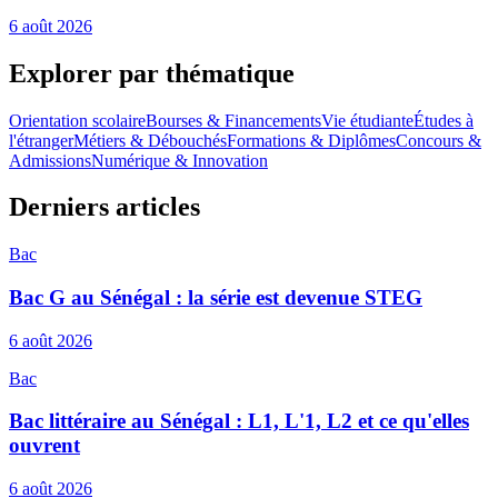
6 août 2026
Explorer par thématique
Orientation scolaire
Bourses & Financements
Vie étudiante
Études à
l'étranger
Métiers & Débouchés
Formations & Diplômes
Concours &
Admissions
Numérique & Innovation
Derniers articles
Bac
Bac G au Sénégal : la série est devenue STEG
6 août 2026
Bac
Bac littéraire au Sénégal : L1, L'1, L2 et ce qu'elles
ouvrent
6 août 2026