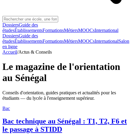
Dossiers
Guide des
études
Établissements
Formations
Métiers
MOOCs
International
Dossiers
Guide des
études
Établissements
Formations
Métiers
MOOCs
International
Salon
en ligne
Accueil
/
Actus & Conseils
Le magazine de l'orientation
au Sénégal
Conseils d'orientation, guides pratiques et actualités pour les
étudiants — du lycée à l'enseignement supérieur.
Bac
Bac technique au Sénégal : T1, T2, F6 et
le passage à STIDD