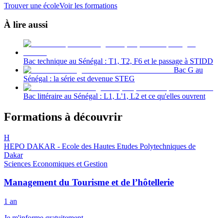
Trouver une école
Voir les formations
À lire aussi
Bac technique au Sénégal : T1, T2, F6 et le passage à STIDD
Bac G au
Sénégal : la série est devenue STEG
Bac littéraire au Sénégal : L1, L'1, L2 et ce qu'elles ouvrent
Formations à découvrir
H
HEPO DAKAR - Ecole des Hautes Etudes Polytechniques de
Dakar
Sciences Economiques et Gestion
Management du Tourisme et de l’hôtellerie
1 an
Je m'informe gratuitement