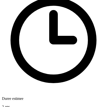
Duree estimee
2 ans