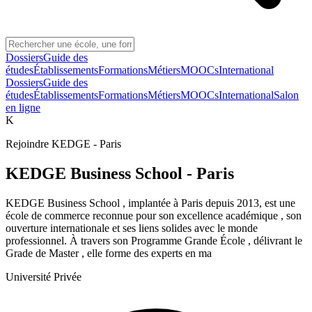
Dossiers
Guide des
études
Établissements
Formations
Métiers
MOOCs
International
Dossiers
Guide des
études
Établissements
Formations
Métiers
MOOCs
International
Salon
en ligne
K
Rejoindre
KEDGE - Paris
KEDGE Business School - Paris
KEDGE Business School , implantée à Paris depuis 2013, est une
école de commerce reconnue pour son excellence académique , son
ouverture internationale et ses liens solides avec le monde
professionnel. À travers son Programme Grande École , délivrant le
Grade de Master , elle forme des experts en ma
Université Privée