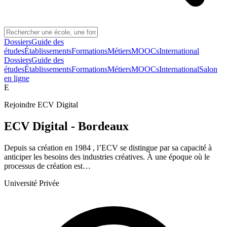
Dossiers
Guide des
études
Établissements
Formations
Métiers
MOOCs
International
Dossiers
Guide des
études
Établissements
Formations
Métiers
MOOCs
International
Salon
en ligne
E
Rejoindre
ECV Digital
ECV Digital - Bordeaux
Depuis sa création en 1984 , l’ECV se distingue par sa capacité à
anticiper les besoins des industries créatives. À une époque où le
processus de création est…
Université Privée