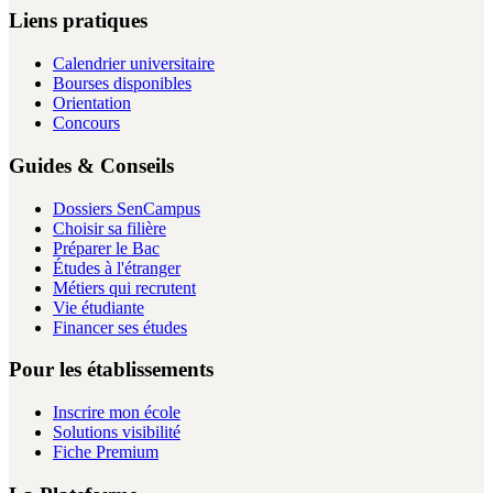
Liens pratiques
Calendrier universitaire
Bourses disponibles
Orientation
Concours
Guides & Conseils
Dossiers SenCampus
Choisir sa filière
Préparer le Bac
Études à l'étranger
Métiers qui recrutent
Vie étudiante
Financer ses études
Pour les établissements
Inscrire mon école
Solutions visibilité
Fiche Premium