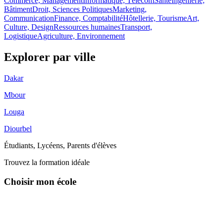
Commerce, Management
Informatique, Télécom
Santé
Ingénierie,
Bâtiment
Droit, Sciences Politiques
Marketing,
Communication
Finance, Comptabilité
Hôtellerie, Tourisme
Art,
Culture, Design
Ressources humaines
Transport,
Logistique
Agriculture, Environnement
Explorer par
ville
Dakar
Mbour
Louga
Diourbel
Étudiants, Lycéens, Parents d'élèves
Trouvez la formation idéale
Choisir mon école