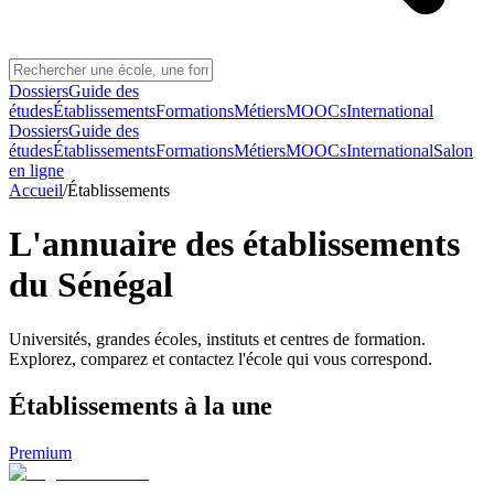
Dossiers
Guide des
études
Établissements
Formations
Métiers
MOOCs
International
Dossiers
Guide des
études
Établissements
Formations
Métiers
MOOCs
International
Salon
en ligne
Accueil
/
Établissements
L'annuaire des établissements
du Sénégal
Universités, grandes écoles, instituts et centres de formation.
Explorez, comparez et contactez l'école qui vous correspond.
Établissements
à la une
Premium