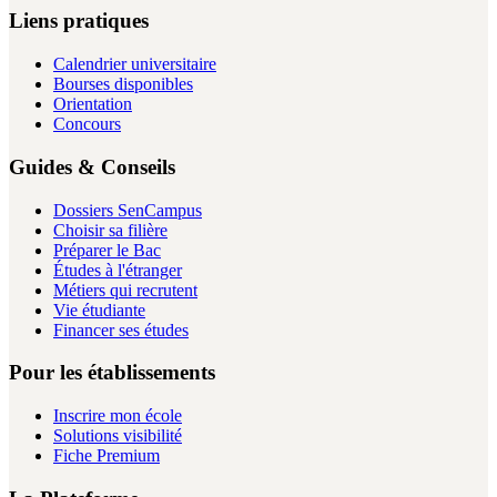
Liens pratiques
Calendrier universitaire
Bourses disponibles
Orientation
Concours
Guides & Conseils
Dossiers SenCampus
Choisir sa filière
Préparer le Bac
Études à l'étranger
Métiers qui recrutent
Vie étudiante
Financer ses études
Pour les établissements
Inscrire mon école
Solutions visibilité
Fiche Premium