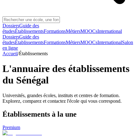
Dossiers
Guide des
études
Établissements
Formations
Métiers
MOOCs
International
Dossiers
Guide des
études
Établissements
Formations
Métiers
MOOCs
International
Salon
en ligne
Accueil
/
Établissements
L'annuaire des établissements
du Sénégal
Universités, grandes écoles, instituts et centres de formation.
Explorez, comparez et contactez l'école qui vous correspond.
Établissements
à la une
Premium