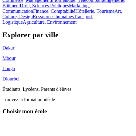
Commerce, Management
Informatique, Télécom
Santé
Ingénierie,
Bâtiment
Droit, Sciences Politiques
Marketing,
Communication
Finance, Comptabilité
Hôtellerie, Tourisme
Art,
Culture, Design
Ressources humaines
Transport,
Logistique
Agriculture, Environnement
Explorer par
ville
Dakar
Mbour
Louga
Diourbel
Étudiants, Lycéens, Parents d'élèves
Trouvez la formation idéale
Choisir mon école