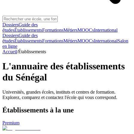
Dossiers
Guide des
études
Établissements
Formations
Métiers
MOOCs
International
Dossiers
Guide des
études
Établissements
Formations
Métiers
MOOCs
International
Salon
en ligne
Accueil
/
Établissements
L'annuaire des établissements
du Sénégal
Universités, grandes écoles, instituts et centres de formation.
Explorez, comparez et contactez l'école qui vous correspond.
Établissements
à la une
Premium