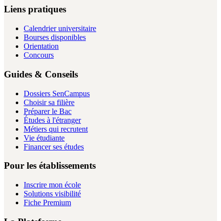
Liens pratiques
Calendrier universitaire
Bourses disponibles
Orientation
Concours
Guides & Conseils
Dossiers SenCampus
Choisir sa filière
Préparer le Bac
Études à l'étranger
Métiers qui recrutent
Vie étudiante
Financer ses études
Pour les établissements
Inscrire mon école
Solutions visibilité
Fiche Premium