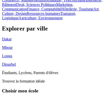
Commerce, Management
Informatique, Télécom
Santé
Ingénierie,
Bâtiment
Droit, Sciences Politiques
Marketing,
Communication
Finance, Comptabilité
Hôtellerie, Tourisme
Art,
Culture, Design
Ressources humaines
Transport,
Logistique
Agriculture, Environnement
Explorer par
ville
Dakar
Mbour
Louga
Diourbel
Étudiants, Lycéens, Parents d'élèves
Trouvez la formation idéale
Choisir mon école