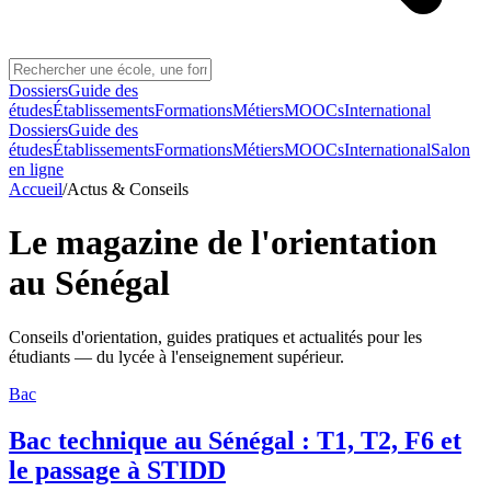
Dossiers
Guide des
études
Établissements
Formations
Métiers
MOOCs
International
Dossiers
Guide des
études
Établissements
Formations
Métiers
MOOCs
International
Salon
en ligne
Accueil
/
Actus & Conseils
Le magazine de l'orientation
au Sénégal
Conseils d'orientation, guides pratiques et actualités pour les
étudiants — du lycée à l'enseignement supérieur.
Bac
Bac technique au Sénégal : T1, T2, F6 et
le passage à STIDD