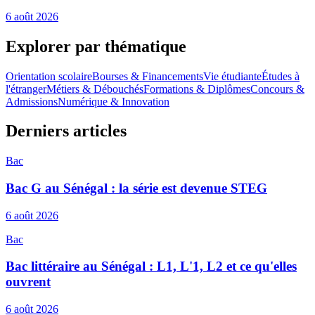
6 août 2026
Explorer par thématique
Orientation scolaire
Bourses & Financements
Vie étudiante
Études à
l'étranger
Métiers & Débouchés
Formations & Diplômes
Concours &
Admissions
Numérique & Innovation
Derniers articles
Bac
Bac G au Sénégal : la série est devenue STEG
6 août 2026
Bac
Bac littéraire au Sénégal : L1, L'1, L2 et ce qu'elles
ouvrent
6 août 2026