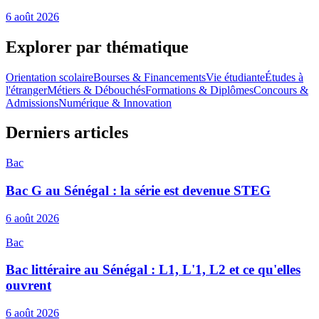
6 août 2026
Explorer par thématique
Orientation scolaire
Bourses & Financements
Vie étudiante
Études à
l'étranger
Métiers & Débouchés
Formations & Diplômes
Concours &
Admissions
Numérique & Innovation
Derniers articles
Bac
Bac G au Sénégal : la série est devenue STEG
6 août 2026
Bac
Bac littéraire au Sénégal : L1, L'1, L2 et ce qu'elles
ouvrent
6 août 2026