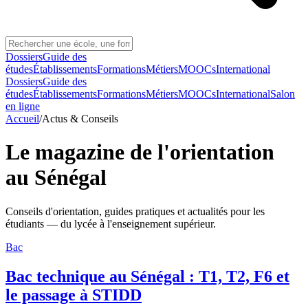
Dossiers
Guide des
études
Établissements
Formations
Métiers
MOOCs
International
Dossiers
Guide des
études
Établissements
Formations
Métiers
MOOCs
International
Salon
en ligne
Accueil
/
Actus & Conseils
Le magazine de l'orientation
au Sénégal
Conseils d'orientation, guides pratiques et actualités pour les
étudiants — du lycée à l'enseignement supérieur.
Bac
Bac technique au Sénégal : T1, T2, F6 et
le passage à STIDD