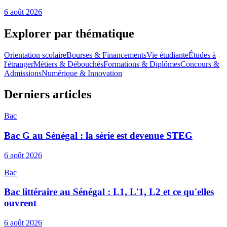
6 août 2026
Explorer par thématique
Orientation scolaire
Bourses & Financements
Vie étudiante
Études à
l'étranger
Métiers & Débouchés
Formations & Diplômes
Concours &
Admissions
Numérique & Innovation
Derniers articles
Bac
Bac G au Sénégal : la série est devenue STEG
6 août 2026
Bac
Bac littéraire au Sénégal : L1, L'1, L2 et ce qu'elles
ouvrent
6 août 2026