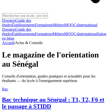
Dossiers
Guide des
études
Établissements
Formations
Métiers
MOOCs
International
Dossiers
Guide des
études
Établissements
Formations
Métiers
MOOCs
International
Salon
en ligne
Accueil
/
Actus & Conseils
Le magazine de l'orientation
au Sénégal
Conseils d'orientation, guides pratiques et actualités pour les
étudiants — du lycée à l'enseignement supérieur.
Bac
Bac technique au Sénégal : T1, T2, F6 et
le passage à STIDD