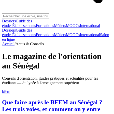
Dossiers
Guide des
études
Établissements
Formations
Métiers
MOOCs
International
Dossiers
Guide des
études
Établissements
Formations
Métiers
MOOCs
International
Salon
en ligne
Accueil
/
Actus & Conseils
Le magazine de l'orientation
au Sénégal
Conseils d'orientation, guides pratiques et actualités pour les
étudiants — du lycée à l'enseignement supérieur.
bfem
Que faire après le BFEM au Sénégal ?
Les trois voies, et comment on y entre