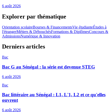
6 août 2026
Explorer par thématique
Orientation scolaire
Bourses & Financements
Vie étudiante
Études à
l'étranger
Métiers & Débouchés
Formations & Diplômes
Concours &
Admissions
Numérique & Innovation
Derniers articles
Bac
Bac G au Sénégal : la série est devenue STEG
6 août 2026
Bac
Bac littéraire au Sénégal : L1, L'1, L2 et ce qu'elles
ouvrent
6 août 2026