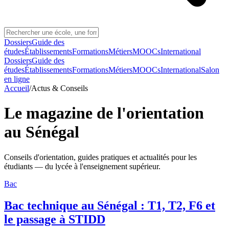
Dossiers
Guide des
études
Établissements
Formations
Métiers
MOOCs
International
Dossiers
Guide des
études
Établissements
Formations
Métiers
MOOCs
International
Salon
en ligne
Accueil
/
Actus & Conseils
Le magazine de l'orientation
au Sénégal
Conseils d'orientation, guides pratiques et actualités pour les
étudiants — du lycée à l'enseignement supérieur.
Bac
Bac technique au Sénégal : T1, T2, F6 et
le passage à STIDD