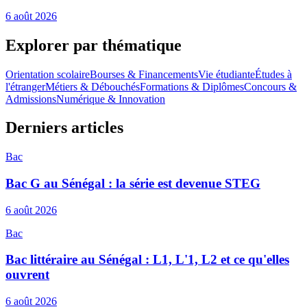
6 août 2026
Explorer par thématique
Orientation scolaire
Bourses & Financements
Vie étudiante
Études à
l'étranger
Métiers & Débouchés
Formations & Diplômes
Concours &
Admissions
Numérique & Innovation
Derniers articles
Bac
Bac G au Sénégal : la série est devenue STEG
6 août 2026
Bac
Bac littéraire au Sénégal : L1, L'1, L2 et ce qu'elles
ouvrent
6 août 2026