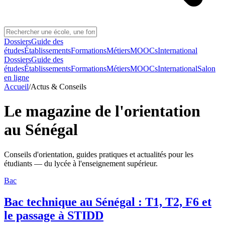
Dossiers
Guide des
études
Établissements
Formations
Métiers
MOOCs
International
Dossiers
Guide des
études
Établissements
Formations
Métiers
MOOCs
International
Salon
en ligne
Accueil
/
Actus & Conseils
Le magazine de l'orientation
au Sénégal
Conseils d'orientation, guides pratiques et actualités pour les
étudiants — du lycée à l'enseignement supérieur.
Bac
Bac technique au Sénégal : T1, T2, F6 et
le passage à STIDD