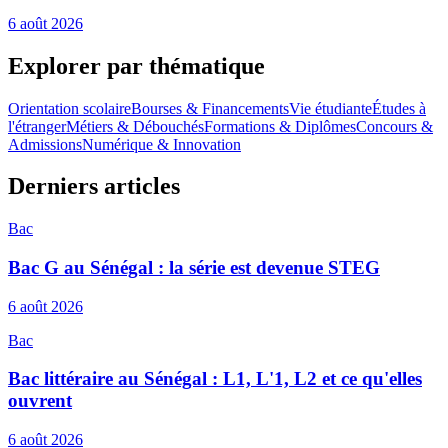
6 août 2026
Explorer par thématique
Orientation scolaire
Bourses & Financements
Vie étudiante
Études à
l'étranger
Métiers & Débouchés
Formations & Diplômes
Concours &
Admissions
Numérique & Innovation
Derniers articles
Bac
Bac G au Sénégal : la série est devenue STEG
6 août 2026
Bac
Bac littéraire au Sénégal : L1, L'1, L2 et ce qu'elles
ouvrent
6 août 2026