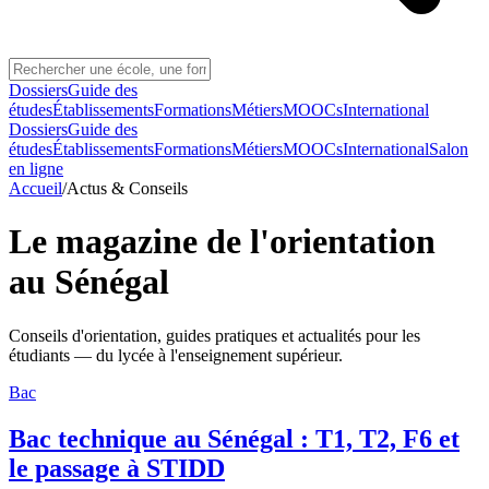
Dossiers
Guide des
études
Établissements
Formations
Métiers
MOOCs
International
Dossiers
Guide des
études
Établissements
Formations
Métiers
MOOCs
International
Salon
en ligne
Accueil
/
Actus & Conseils
Le magazine de l'orientation
au Sénégal
Conseils d'orientation, guides pratiques et actualités pour les
étudiants — du lycée à l'enseignement supérieur.
Bac
Bac technique au Sénégal : T1, T2, F6 et
le passage à STIDD