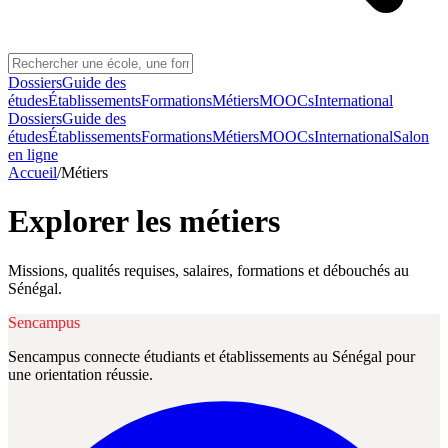
Dossiers
Guide des
études
Établissements
Formations
Métiers
MOOCs
International
Dossiers
Guide des
études
Établissements
Formations
Métiers
MOOCs
International
Salon
en ligne
Accueil
/
Métiers
Explorer les métiers
Missions, qualités requises, salaires, formations et débouchés au
Sénégal.
Sencampus
Sencampus connecte étudiants et établissements au Sénégal pour
une orientation réussie.