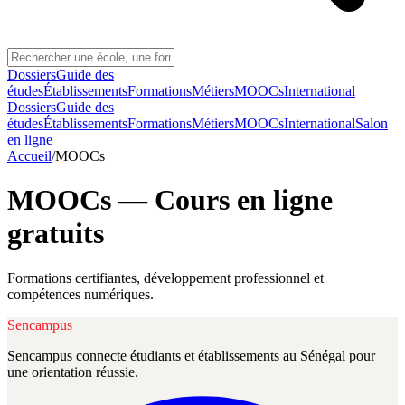
Dossiers
Guide des
études
Établissements
Formations
Métiers
MOOCs
International
Dossiers
Guide des
études
Établissements
Formations
Métiers
MOOCs
International
Salon
en ligne
Accueil
/
MOOCs
MOOCs — Cours en ligne
gratuits
Formations certifiantes, développement professionnel et
compétences numériques.
Sencampus
Sencampus connecte étudiants et établissements au Sénégal pour
une orientation réussie.