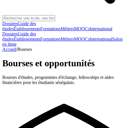
Dossiers
Guide des
études
Établissements
Formations
Métiers
MOOCs
International
Dossiers
Guide des
études
Établissements
Formations
Métiers
MOOCs
International
Salon
en ligne
Accueil
/
Bourses
Bourses et opportunités
Bourses d'études, programmes d'échange, fellowships et aides
financières pour les étudiants sénégalais.