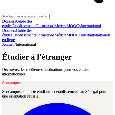
Dossiers
Guide des
études
Établissements
Formations
Métiers
MOOCs
International
Dossiers
Guide des
études
Établissements
Formations
Métiers
MOOCs
International
Salon
en ligne
Accueil
/
International
Étudier à l'étranger
Découvrez les meilleures destinations pour vos études
internationales.
Sencampus
Sencampus connecte étudiants et établissements au Sénégal pour
une orientation réussie.