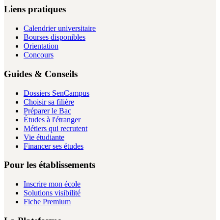
Liens pratiques
Calendrier universitaire
Bourses disponibles
Orientation
Concours
Guides & Conseils
Dossiers SenCampus
Choisir sa filière
Préparer le Bac
Études à l'étranger
Métiers qui recrutent
Vie étudiante
Financer ses études
Pour les établissements
Inscrire mon école
Solutions visibilité
Fiche Premium