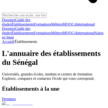
Dossiers
Guide des
études
Établissements
Formations
Métiers
MOOCs
International
Dossiers
Guide des
études
Établissements
Formations
Métiers
MOOCs
International
Salon
en ligne
Accueil
/
Établissements
L'annuaire des établissements
du Sénégal
Universités, grandes écoles, instituts et centres de formation.
Explorez, comparez et contactez l'école qui vous correspond.
Établissements
à la une
Premium