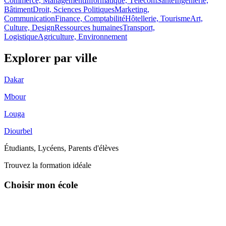
Commerce, Management
Informatique, Télécom
Santé
Ingénierie,
Bâtiment
Droit, Sciences Politiques
Marketing,
Communication
Finance, Comptabilité
Hôtellerie, Tourisme
Art,
Culture, Design
Ressources humaines
Transport,
Logistique
Agriculture, Environnement
Explorer par
ville
Dakar
Mbour
Louga
Diourbel
Étudiants, Lycéens, Parents d'élèves
Trouvez la formation idéale
Choisir mon école