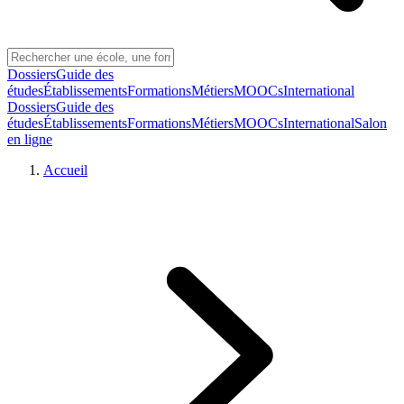
Dossiers
Guide des
études
Établissements
Formations
Métiers
MOOCs
International
Dossiers
Guide des
études
Établissements
Formations
Métiers
MOOCs
International
Salon
en ligne
Accueil