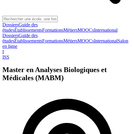
Dossiers
Guide des
études
Établissements
Formations
Métiers
MOOCs
International
Dossiers
Guide des
études
Établissements
Formations
Métiers
MOOCs
International
Salon
en ligne
I
ISS
Master en Analyses Biologiques et
Médicales (MABM)