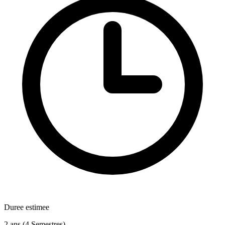
Duree estimee
2 ans (4 Semestres)