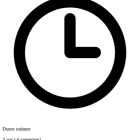
Duree estimee
3 ans ( 6 semestres)