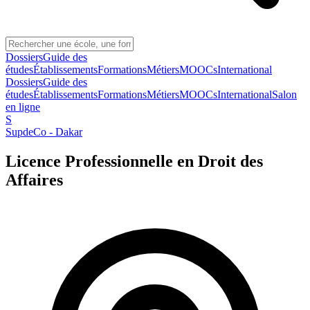
Dossiers
Guide des
études
Établissements
Formations
Métiers
MOOCs
International
Dossiers
Guide des
études
Établissements
Formations
Métiers
MOOCs
International
Salon
en ligne
S
SupdeCo - Dakar
Licence Professionnelle en Droit des
Affaires