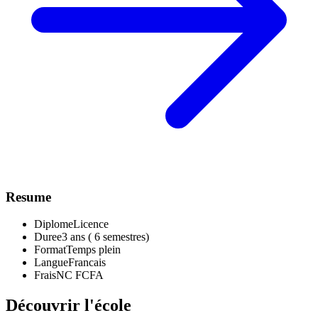
Resume
Diplome
Licence
Duree
3 ans ( 6 semestres)
Format
Temps plein
Langue
Francais
Frais
NC FCFA
Découvrir l'école