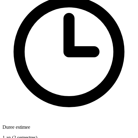
Duree estimee
1 an (2 semestres)