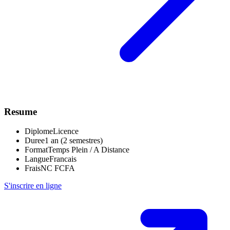
Resume
Diplome
Licence
Duree
1 an (2 semestres)
Format
Temps Plein / A Distance
Langue
Francais
Frais
NC FCFA
S'inscrire en ligne